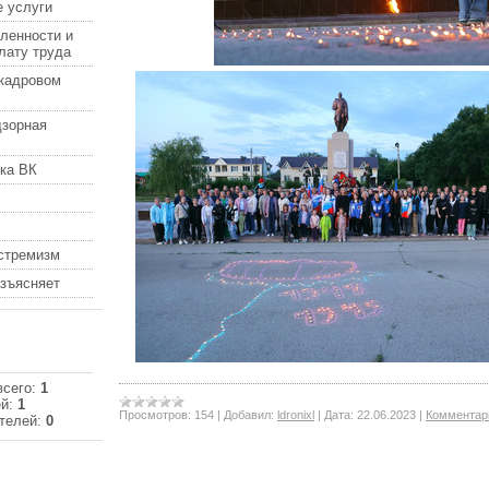
 услуги
ленности и
лату труда
кадровом
дзорная
ка ВК
кстремизм
азъясняет
всего:
1
ей:
1
Просмотров:
154
|
Добавил:
ldronixl
|
Дата:
22.06.2023
|
Комментари
телей:
0