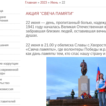
Главная
»
2023
»
Июнь
»
22
ца
АКЦИЯ "СВЕЧА ПАМЯТИ"
дане
еления
22 июня — день, пропитанный болью, надеждо
1941 году началась Великая Отечественная 
забравшая близких людей, оставившая вечны
душах.
22 июня в 21.00 у обелиска Славы с.Хворост
шания
«
Свеча
памяти
», где волонтеры Победы м.р
как дань
памяти
тем, кто спас нашу страну 
ие коррупции
современной
еды
ее
льство
комиссия
ставителей