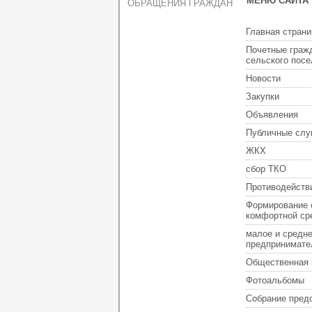
МЕНЮ САЙТА
ОБРАЩЕНИЯ ГРАЖДАН
Главная страни
Почетные граж
сельского пос
Новости
Закупки
Объявления
Публичные слу
ЖКХ
сбор ТКО
Противодейств
Формирование 
комфортной ср
малое и средн
предпринимате
Общественная 
Фотоальбомы
Собрание пред