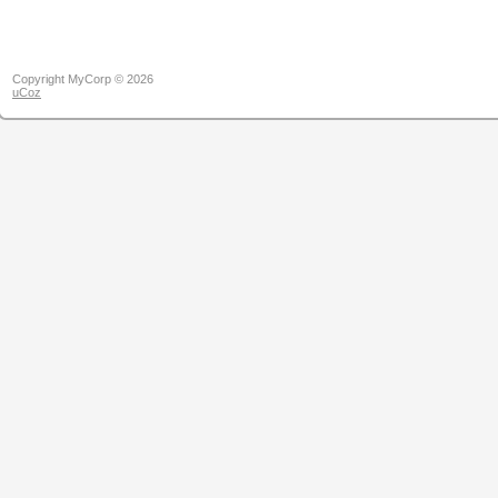
Copyright MyCorp © 2026
uCoz