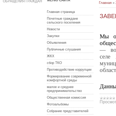
МЕНЮ САЙТА
ОБРАЩЕНИЯ ГРАЖДАН
Главная
»
Главная страница
ЗАВЕ
Почетные граждане
сельского поселения
Новости
Мы о
Закупки
общес
Объявления
— вос
Публичные слушания
селе 
ЖКХ
муни
сбор ТКО
област
Противодействие коррупции
Формирование современной
комфортной среды
Данны
малое и среднее
предпринимательство
Общественная комиссия
Просмот
Фотоальбомы
Собрание представителей