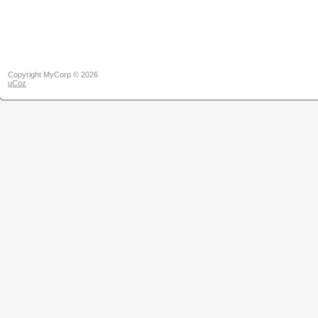
Copyright MyCorp © 2026
uCoz