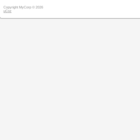
Copyright MyCorp © 2026
uCoz