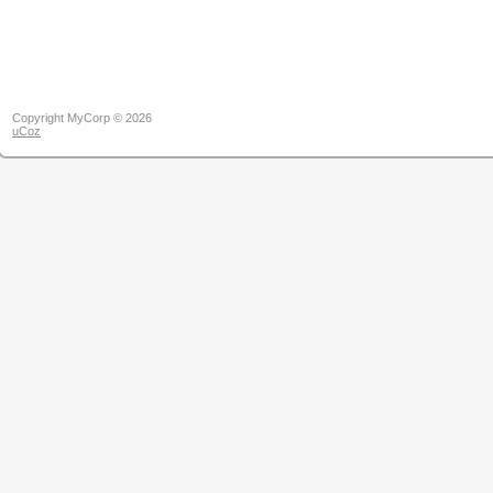
Copyright MyCorp © 2026
uCoz