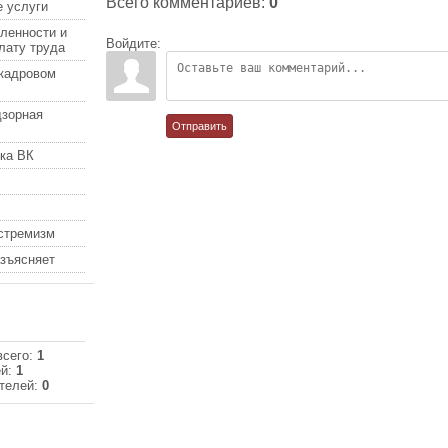
Всего комментариев
:
0
 услуги
ленности и
Войдите:
лату труда
кадровом
дзорная
Отправить
ка ВК
кстремизм
азъясняет
всего:
1
ей:
1
телей:
0