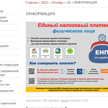
Главная
»
2023
»
Октябрь
»
10
» ИНФОРМАЦИЯ
ца
ИНФОРМАЦИЯ
дане
еления
шания
ие коррупции
современной
еды
ее
льство
комиссия
Просмотров
:
236
|
Добавил
:
ldronixl
|
Рейтинг
:
0.0
/
0
ставителей