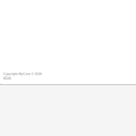
Copyright MyCorp © 2026
uCoz